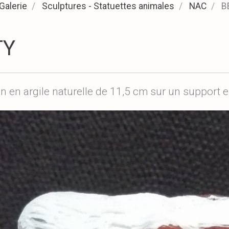
Galerie
Sculptures - Statuettes animales
NAC
B
TY
on en argile naturelle de 11,5 cm sur un support e