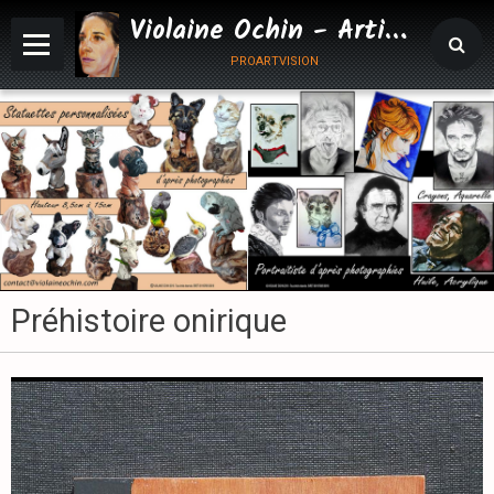
Violaine Ochin - Artiste Animalier
proartvision
Préhistoire onirique