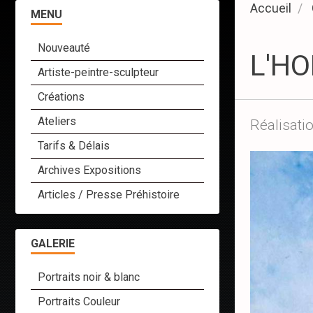
Accueil
MENU
Nouveauté
L'H
Artiste-peintre-sculpteur
Créations
Ateliers
Réalisatio
Tarifs & Délais
Archives Expositions
Articles / Presse Préhistoire
GALERIE
Portraits noir & blanc
Portraits Couleur